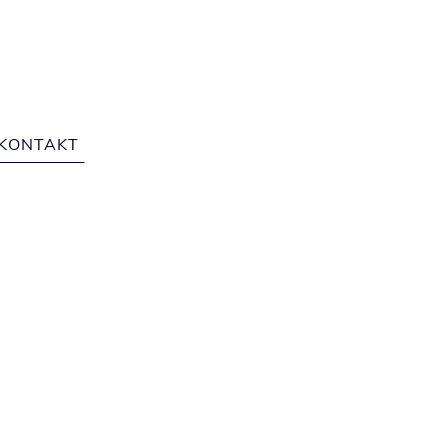
te: 225
KONTAKT