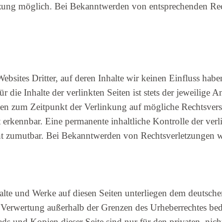
tzung möglich. Bei Bekanntwerden von entsprechenden Rec
ebsites Dritter, auf deren Inhalte wir keinen Einfluss hab
ie Inhalte der verlinkten Seiten ist stets der jeweilige An
den zum Zeitpunkt der Verlinkung auf mögliche Rechtsvers
erkennbar. Eine permanente inhaltliche Kontrolle der verli
cht zumutbar. Bei Bekanntwerden von Rechtsverletzungen 
nhalte und Werke auf diesen Seiten unterliegen dem deutsche
r Verwertung außerhalb der Grenzen des Urheberrechtes bed
ds und Kopien dieser Seite sind nur für den privaten, nic