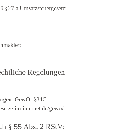
ß §27 a Umsatzsteuergesetz:
nmakler:
echtliche Regelungen
elungen: GewO, §34C
setze-im-internet.de/gewo/
ach § 55 Abs. 2 RStV: